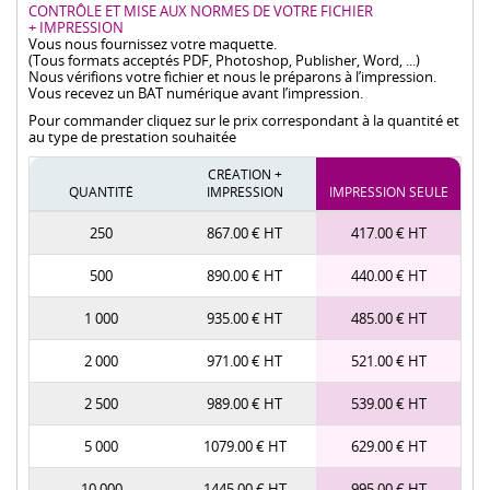
CONTRÔLE ET MISE AUX NORMES DE VOTRE FICHIER
+ IMPRESSION
Vous nous fournissez votre maquette.
(Tous formats acceptés PDF, Photoshop, Publisher, Word, ...)
Nous vérifions votre fichier et nous le préparons à l’impression.
Vous recevez un BAT numérique avant l’impression.
Pour commander cliquez sur le prix correspondant à la quantité et
au type de prestation souhaitée
CRÉATION +
QUANTITÉ
IMPRESSION
IMPRESSION SEULE
250
867.00 € HT
417.00 € HT
500
890.00 € HT
440.00 € HT
1 000
935.00 € HT
485.00 € HT
2 000
971.00 € HT
521.00 € HT
2 500
989.00 € HT
539.00 € HT
5 000
1079.00 € HT
629.00 € HT
10 000
1445.00 € HT
995.00 € HT