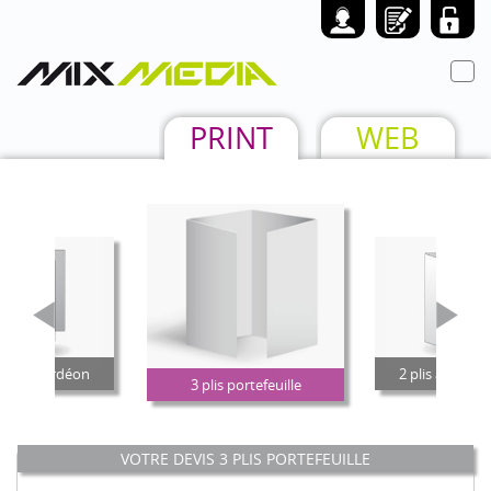
Toggl
navig
PRINT
WEB
plis accordéon
2 plis accordé
3 plis portefeuille
35
VOTRE DEVIS 3 PLIS PORTEFEUILLE